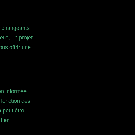
s changeants
lle, un projet
ous offrir une
en informée
 fonction des
a peut être
t en