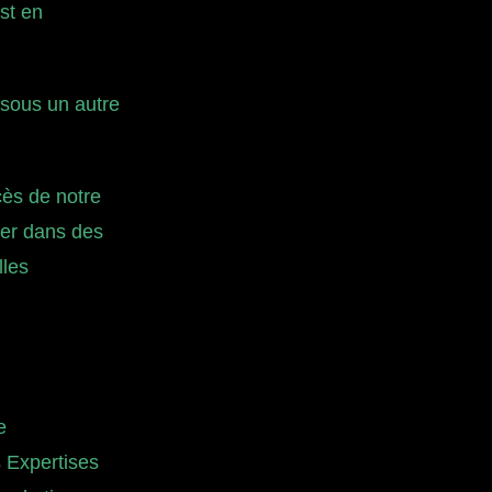
st en
 sous un autre
cès de notre
ger dans des
lles
e
s
Expertises