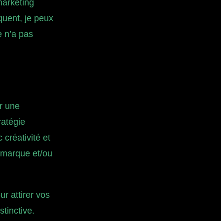
marketing
quent, je peux
e n’a pas
r une
ratégie
 créativité et
e marque et/ou
r attirer vos
stinctive.