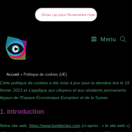
Skip
to
Grow up your Business now !
content
Menu
Politique de cookies (UE)
Accueil
»
Politique de cookies (UE)
Cette politique de cookies a été mise à jour pour la dernière fois le 19
février 2023 et s’applique aux citoyens et aux résidents permanents
légaux de l’Espace Économique Européen et de la Suisse.
1. Introduction
Notre site web,
https://www.loeildecleo.com
(ci-après : « le site web »)